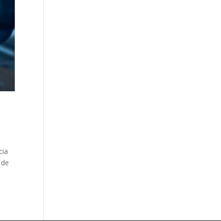
cia
 de