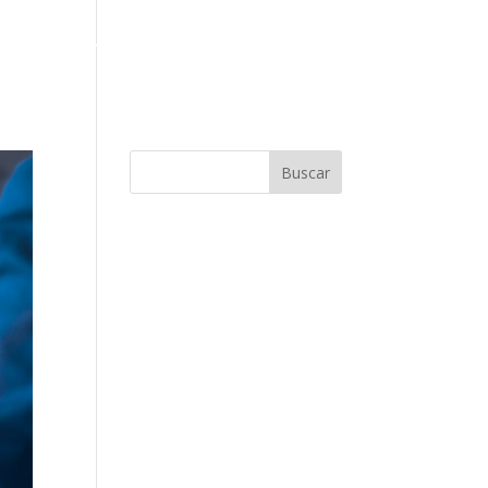
osotros
Países
Blog